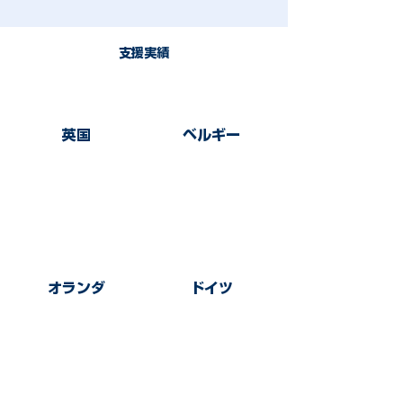
支援実績
​英国
​ベルギー
26社
27社
​オランダ
​ドイツ
21社
27社