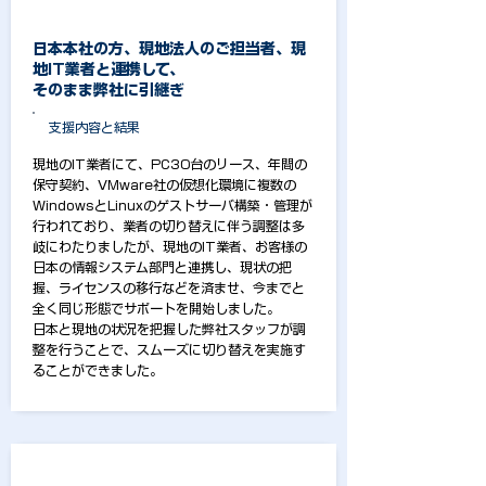
日本本社の方、現地法人のご担当者、現
地IT業者と連携して、
そのまま弊社に引継ぎ
支援内容と結果
現地のIT業者にて、PC30台のリース、年間の
保守契約、VMware社の仮想化環境に複数の
WindowsとLinuxのゲストサーバ構築・管理が
行われており、業者の切り替えに伴う調整は多
岐にわたりましたが、現地のIT業者、お客様の
日本の情報システム部門と連携し、現状の把
握、ライセンスの移行などを済ませ、今までと
全く同じ形態でサポートを開始しました。
日本と現地の状況を把握した弊社スタッフが調
整を行うことで、スムーズに切り替えを実施す
ることができました。
CASE 2