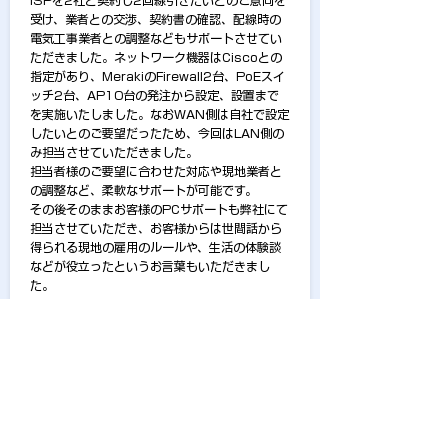
ISPを2社と契約し2回線引きたいとのご意向を
受け、業者との交渉、契約書の確認、配線時の
電気工事業者との調整などもサポートさせてい
ただきました。ネットワーク機器はCiscoとの
指定があり、MerakiのFirewall2台、PoEスイ
ッチ2台、AP10台の発注から設定、設置まで
を実施いたしました。なおWAN側は自社で設定
したいとのご要望だったため、今回はLAN側の
み担当させていただきました。
担当者様のご要望に合わせた対応や現地業者と
の調整など、柔軟なサポートが可能です。
その後そのままお客様のPCサポートも弊社にて
担当させていただき、お客様からは世間話から
得られる現地の雇用のルールや、生活の体験談
などが役立ったというお言葉もいただきまし
た。
CASE 4
日本本社と海外拠点間を結ぶ通信機器を