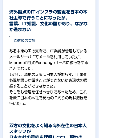
海外拠点のITインフラの変更を日本の本
社主導で行うことになったが、
言葉、IT知識、文化の壁があり、なかな
か進まない
​ご依頼の背景
ある中東の国の支店で、IT業者が管理している
メールサーバにてメールを利用していたが、
Microsoft社のExchangeサーバに移行をする
ことになった。
しかし、現地の支店に日本人がおらず、IT業者
も現地語しか話すことができないため現状を把
握することができなかった。
そもそも管理を任せっきりであったため、これ
を機に日本の本社で現地のIT周りの現状把握を
行いたい。
双方の文化をよく知る海外在住の日本人
スタッフが
日本本社の意向を理解しつつ、現地の