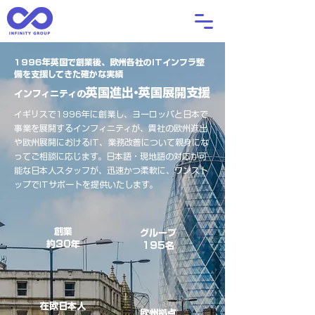
1996年英国で創業後、欧州各社のITインフラ整
備を支援してきた確かな実績
英国進
出・
英国展開支援
インフィニティの
イギリスで1996年に創業し、ヨーロッパと日本で
事業を展開するインフィニティが、貴社の欧州進出
や欧州展開におけるIT、業務改善について親身にな
ってご相談に応じます。日本語・現地語の対応が可
能な日本人スタッフが、迅速かつ柔軟に、ワンスト
ップでITサポートを提供いたします。
創業
グループ
約30年
195名
在欧日本人
欧州拠点