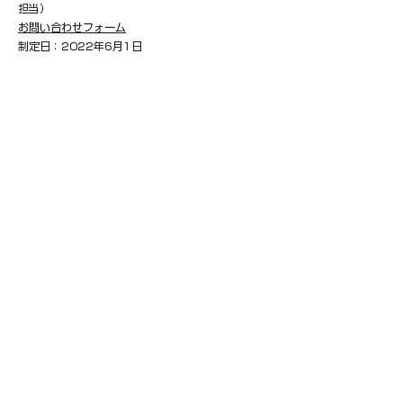
担当）
お問い合わせフォーム
制定日：2022年6月1日
ホーム
​会社情報​
​事業概要
─ ​
欧州展開支援事業
─ ​
M＆A戦略
─
ITサービス事業
​​最新ニュース​
お問い合わせ​
​プライバシーポリシー​​
​情報セキュリティ