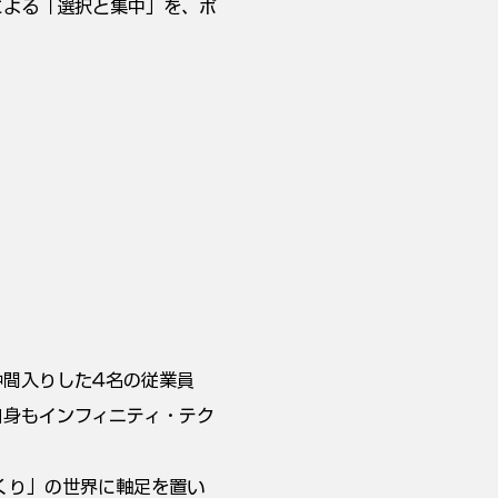
による「選択と集中」を、ポ
仲間入りした4名の従業員
自身もインフィニティ・テク
くり」の世界に軸足を置い