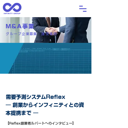
M&A事業
グループ企業募集・譲受事例
​CASE 3
需要予測システムReflex
― 創業からインフィニティとの資
本提携まで ―
【Reflex創業者ルパートへのインタビュー】