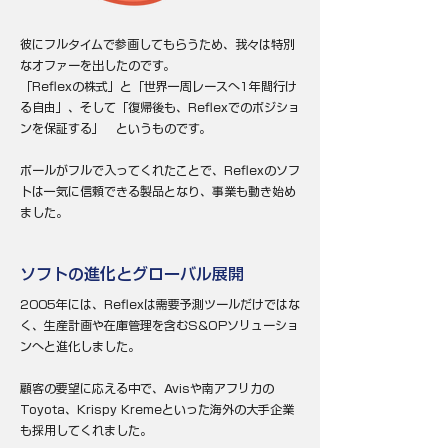
彼にフルタイムで参画してもらうため、我々は特別
なオファーを出したのです。
「Reflexの株式」と「世界一周レースへ1年間行け
る自由」、そして「復帰後も、Reflexでのポジショ
ンを保証する」 というものです。
ポールがフルで入ってくれたことで、Reflexのソフ
トは一気に信頼できる製品となり、事業も動き始め
ました。
ソフトの進化とグローバル展開
2005年には、Reflexは需要予測ツールだけではな
く、生産計画や在庫管理を含むS&OPソリューショ
ンへと進化しました。
顧客の要望に応える中で、Avisや南アフリカの
Toyota、Krispy Kremeといった海外の大手企業
も採用してくれました。