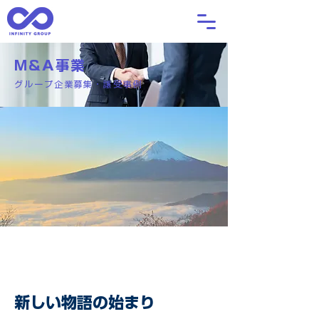
M&A事業
グループ企業募集・譲受事例
​CASE
2
新しい物語の始まり