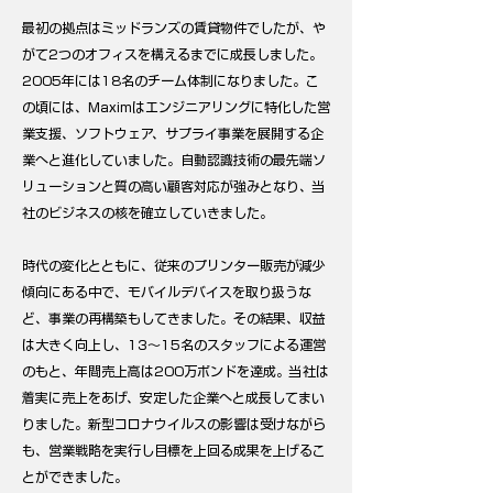
最初の拠点はミッドランズの賃貸物件でしたが、や
がて2つのオフィスを構えるまでに成長しました。
2005年には18名のチーム体制になりました。こ
の頃には、Maximはエンジニアリングに特化した営
業支援、ソフトウェア、サプライ事業を展開する企
業へと進化していました。自動認識技術の最先端ソ
リューションと質の高い顧客対応が強みとなり、当
社のビジネスの核を確立していきました。
時代の変化とともに、従来のプリンター販売が減少
傾向にある中で、モバイルデバイスを取り扱うな
ど、事業の再構築もしてきました。その結果、収益
は大きく向上し、13〜15名のスタッフによる運営
のもと、年間売上高は200万ポンドを達成。当社は
着実に売上をあげ、安定した企業へと成長してまい
りました。新型コロナウイルスの影響は受けながら
も、営業戦略を実行し目標を上回る成果を上げるこ
とができました。