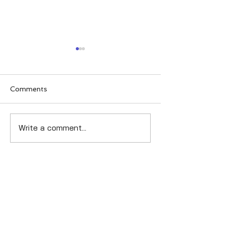
Comments
Group Leaders
コンピューターマネジメ
Write a comment...
Summit（GL
ント株式会社 代表取締役
ミンガムで開催
交代のお知らせ
ホーム
​会社情報​
​事業概要
─ ​
欧州展開支援事業