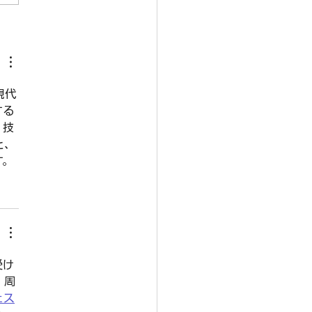
up Leadership
mmit（GLS）をバーミン
で開催
現代
する
、技
と、
す。
受け
、周
ェス