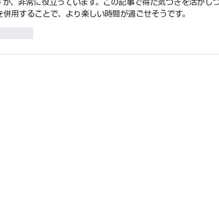
すが、非常に役立っています。この記事で得た気づきを活かし
を併用することで、より楽しい時間が過ごせそうです。
ent.reply
ホーム
​会社情報​
​事業概要
─ ​
欧州展開支援事業
-5-3 5F
─ ​
M＆A戦略
─
ITサービス事業