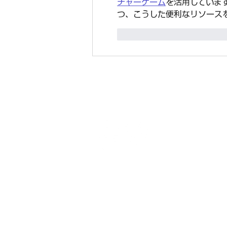
チャーゲーム
を活用していま
つ、こうした便利なリソース
like-button.like
comm
インフィニティ・ジャパン株式会社
INFINITY JAPAN Ltd.
〒102-0093 東京都千代田区平河町 2
© 2026 Infinity Technology Holdings