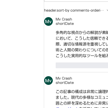
【株式会社タイロス】インフ
header.sort-by
comments-ordering.la
ィニティグループに参画
Mv Crash
shortDate
多角的な視点からの解説が素
において、こうした信頼でき
際、適切な情報源を重視して
術と人間の関わりについての
こうした実用的なツールを組
like-button.like
comm
Mv Crash
shortDate
この記事の構成は非常に論理
ました。現代の多様なコミュ
囲との絆を深めるために非常