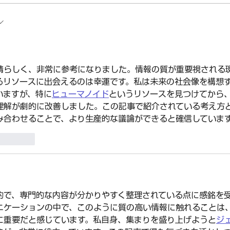
Gro
コンピューターマネジメント
test-first
Su
株式会社 代表取締役交代のお
ガム
知らせ
晴らしく、非常に参考になりました。情報の質が重要視される
るリソースに出会えるのは幸運です。私は未来の社会像を構想
いますが、特に
ヒューマノイド
というリソースを見つけてから
理解が劇的に改善しました。この記事で紹介されている考え方
み合わせることで、より生産的な議論ができると確信していま
ent.reply
的で、専門的な内容が分かりやすく整理されている点に感銘を
ニケーションの中で、このように質の高い情報に触れることは
に重要だと感じています。私自身、集まりを盛り上げようと
ジ