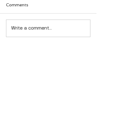
Comments
Group Leaders
コンピューターマネジメ
Write a comment...
Summit（GL
ント株式会社 代表取締役
ミンガムで開催
交代のお知らせ
ホーム
​会社情報​
​事業概要
─ ​
欧州展開支援事業
─ ​
M＆A戦略
─
ITサービス事業
​​最新ニュース​
お問い合わせ​
​プライバシーポリシー​​